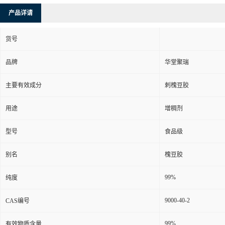
产品详请
货号
品牌
华堂聚瑞
主要有效成分
刺槐豆胶
用途
增稠剂
型号
食品级
别名
槐豆胶
99%
纯度
9000-40-2
CAS编号
99%
有效物质含量