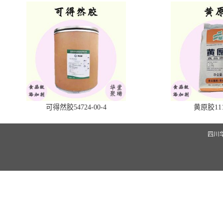
可得然胶54724-00-4
黄原胶1113
四川